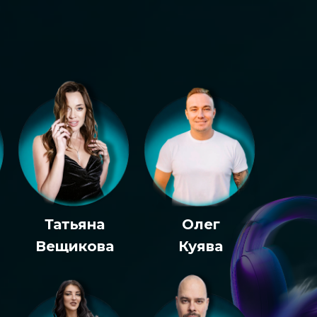
Татьяна
Олег
Вещикова
Куява